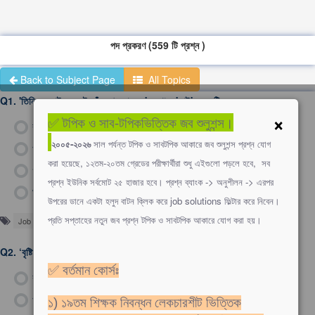
পদ প্রকরণ (559 টি প্রশ্ন )
Back to Subject Page
All Topics
Q1.
'তিনি সৎ তাই সকলেই তাঁকে শ্রদ্ধা করে' -এখানে 'তাই' অব্যয়টি -
×
✅ টপিক ও সাব-টপিকভিত্তিক জব শুলুশন্স।
ক)
সংযোজক অব্যয়
২০০৫-২০২৬
সাল পর্যন্ত টপিক ও সাবটপিক আকারে জব শুলুশন্স প্রশ্ন যোগ
খ)
বিয়োজক অব্যয়
করা হয়েছে, ১২তম-২০তম গ্রেডের পরীক্ষার্থীরা শুধু এইগুলো পড়লে হবে, সব
গ)
সমুচ্চ্যী অব্যয়
প্রশ্ন ইউনিক সর্বমোট ২৫ হাজার হবে। প্রশ্ন ব্যাংক -> অনুশীলন -> এরপর
ঘ)
সংকোচক অব্যয়
উপরের ডানে একটা হলুদ বাটন ক্লিক করে job solutions ফিল্টার করে নিবেন।
প্রতি সপ্তাহের নতুন জব প্রশ্ন টপিক ও সাবটপিক আকারে যোগ করা হয়।
Job Solutions
Q2.
‘বৃষ্টি পড়ে টাপুর টুপুর'- এখানে 'টাপুর টুপুর' কোন ধরনের শব্দ?
✅ বর্তমান কোর্সঃ
ক)
ছড়ার শব্দ
খ)
ধ্বন্যাত্মক শব্দ
১) ১৯তম শিক্ষক নিবন্ধন লেকচারশীট ভিত্তিক