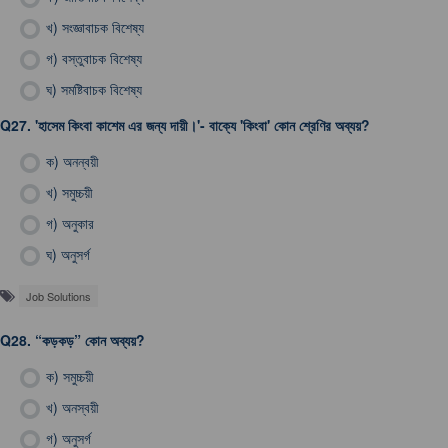
খ)
সংজ্ঞাবাচক বিশেষ্য
গ)
বস্তুবাচক বিশেষ্য
ঘ)
সমষ্টিবাচক বিশেষ্য
Q27.
'হাসেম কিংবা কাশেম এর জন্য দায়ী।'- বাক্যে 'কিংবা' কোন শ্রেণির অব্যয়?
ক)
অনন্বয়ী
খ)
সমুচ্চয়ী
গ)
অনুকার
ঘ)
অনুসর্গ
Job Solutions
Q28.
“কড়কড়” কোন অব্যয়?
ক)
সমুচ্চয়ী
খ)
অনস্বয়ী
গ)
অনুসর্গ