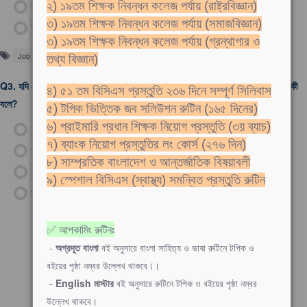
গ)
শব্দের দ্বিরুক্তি
২) ১৯তম শিক্ষক নিবন্ধন কলেজ পর্যায় (রাষ্ট্রবিজ্ঞান)
৩) ১৯তম শিক্ষক নিবন্ধন কলেজ পর্যায় (সমাজবিজ্ঞান)
ঘ)
পদের দ্বিরুক্তি
৩) ১৯তম শিক্ষক নিবন্ধন কলেজ পর্যায় (গ্রন্থাগার ও
Job Solutions
তথ্য বিজ্ঞান)
Q3.
যদি কোনো ক্রিয়াবাচক বিশেষ্য অন্য কোনো ক্রিয়ার অভিব্যক্তি প্রকাশ করে, তবে তাকে কী
৪) ৫১ তম বিসিএস প্রস্তুতি ২৩৬ দিনে সম্পূর্ণ সিলিবাস
বলে?
৫) টপিক ভিত্তিক জব সলিউশন রুটিন (১৬৫ দিনের)
৬) প্রাইমারি প্রধান শিক্ষক নিয়োগ প্রস্তুতি (৩য় ব্যাচ)
ক)
কালাধিকরণ।
৭) ব্যাংক নিয়োগ প্রস্তুতির লং কোর্স (২৭৬ দিন)
খ)
ভাবাধিকরণ।
৮) সাম্প্রতিক বাংলাদেশ ও আন্তর্জাতিক বিষয়াবলী
গ)
আধারাধিকরণ।
৯) স্পেশাল বিসিএস (স্বাস্থ্য) সমন্বিত প্রস্তুতি রুটিন
ঘ)
প্রযোজক ক্রিয়া।
✅ আপকামিং রুটিনঃ
-
অগ্রদূত বাংলা
বই অনুসারে বাংলা সাহিত্য ও ভাষা রুটিনে টপিক ও
বইয়ের পৃষ্ঠা নম্বর উল্লেখ থাকবে।।
-
English মাস্টার
বই অনুসারে রুটিনে টপিক ও বইয়ের পৃষ্ঠা নম্বর
উল্লেখ থাকবে।