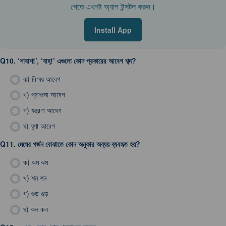
পেতে এখনই অ্যাপ ইন্সটল করুন।
Install App
Q10.
‘শাবাশ!’, ‘বাহ্!’ এগুলো কোন প্রকারের আবেগ শব্দ?
ক)
বিস্ময় আবেগ
খ)
প্রশংসা আবেগ
গ)
যন্ত্রণা আবেগ
ঘ)
ঘৃণা আবেগ
Q11.
মেঘের গর্জন বোঝাতে কোন অনুকার অব্যয় ব্যবহৃত হয়?
ক)
ঝম ঝম
খ)
শন শন
গ)
গুড় গুড়
ঘ)
কল কল