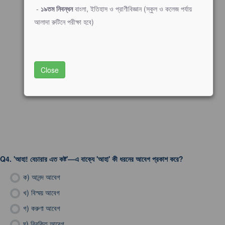
-
১৯তম নিবন্ধন
বাংলা, ইতিহাস ও প্রাণীবিজ্ঞান (স্কুল ও কলেজ পর্যায়
আলাদা রুটিনে পরীক্ষা হবে)
Close
Q4.
'আহা! বেচারার এত কষ্ট'—এ বাক্যে 'আহা' কী ধরনের আবেগ প্রকাশ করে?
ক)
আনন্দ আবেগ
খ)
বিস্ময় আবেগ
গ)
করুণা আবেগ
ঘ)
বিরক্তি আবেগ